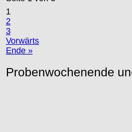
1
2
3
Vorwärts
Ende »
Probenwochenende und